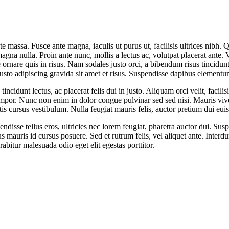
ate massa. Fusce ante magna, iaculis ut purus ut, facilisis ultrices nibh
magna nulla. Proin ante nunc, mollis a lectus ac, volutpat placerat ante
te ornare quis in risus. Nam sodales justo orci, a bibendum risus tincidun
justo adipiscing gravida sit amet et risus. Suspendisse dapibus elemen
incidunt lectus, ac placerat felis dui in justo. Aliquam orci velit, facilis
is tempor. Nunc non enim in dolor congue pulvinar sed sed nisi. Mauris vive
s cursus vestibulum. Nulla feugiat mauris felis, auctor pretium dui eui
disse tellus eros, ultricies nec lorem feugiat, pharetra auctor dui. Sus
s mauris id cursus posuere. Sed et rutrum felis, vel aliquet ante. Inter
bitur malesuada odio eget elit egestas porttitor.