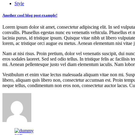
Style
Another cool blog post example!
Lorem ipsum dolor sit amet, consectetur adipiscing elit. In sed vulput
convallis. Phasellus egestas nunc eu venenatis vehicula. Phasellus et 
lacinia purus, id tristique ipsum. Quisque vitae nibh ut libero vulputa
lorem, ac tristique orci augue eu metus. Aenean elementum nisi vitae 
Nam at nisi risus. Proin pretium, dolor vel venenatis suscipit, dui nunc t
eros sodales laoreet. Sed sed odio tellus. In tristique felis ac facilis
mi. Aenean pellentesque justo vel diam elementum iaculis. Nam loborti
Vestibulum et enim vitae lectus malesuada aliquam vitae non mi. Suspen
libero, aliquam quis libero non, consectetur accumsan est. Proin tempu
neque tellus, condimentum non eros non, consectetur auctor lacus. Cura