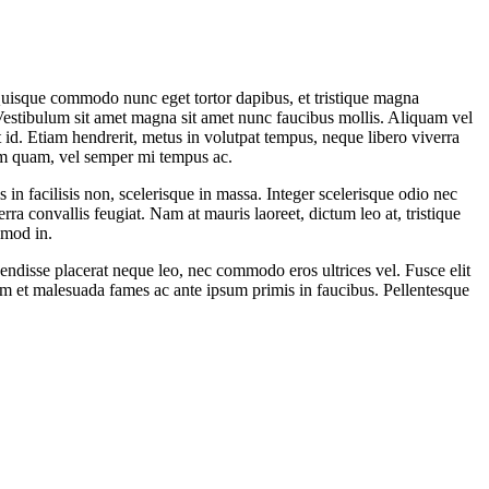
. Quisque commodo nunc eget tortor dapibus, et tristique magna
. Vestibulum sit amet magna sit amet nunc faucibus mollis. Aliquam vel
t id. Etiam hendrerit, metus in volutpat tempus, neque libero viverra
tum quam, vel semper mi tempus ac.
is in facilisis non, scelerisque in massa. Integer scelerisque odio nec
rra convallis feugiat. Nam at mauris laoreet, dictum leo at, tristique
smod in.
pendisse placerat neque leo, nec commodo eros ultrices vel. Fusce elit
dum et malesuada fames ac ante ipsum primis in faucibus. Pellentesque