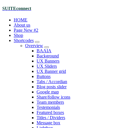
Skip
SUITEconnect
to
content
HOME
About us
Page New #2
Shop
Shortcodes
Overview
ΒΑΛΙΑ
Background
UX Banners
UX Sliders
UX Banner grid
Buttons
Tabs / Accordian
Blog posts slider
Google map
Share/follow icons
Team members
Testemonials
Featured boxes
Titles / Dividers
Message box
Lightbox