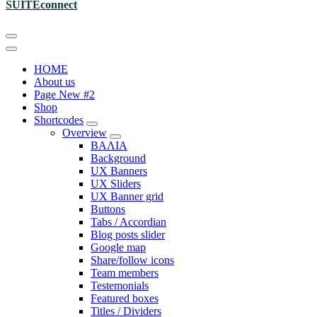
SUITEconnect
HOME
About us
Page New #2
Shop
Shortcodes
Overview
ΒΑΛΙΑ
Background
UX Banners
UX Sliders
UX Banner grid
Buttons
Tabs / Accordian
Blog posts slider
Google map
Share/follow icons
Team members
Testemonials
Featured boxes
Titles / Dividers